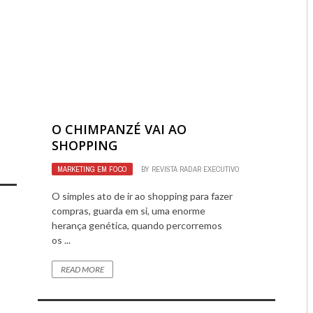
2528
0
O CHIMPANZÉ VAI AO
SHOPPING
MARKETING EM FOCO
BY
REVISTA RADAR EXECUTIVO
3277
0
O simples ato de ir ao shopping para fazer
compras, guarda em si, uma enorme
herança genética, quando percorremos
os ...
READ MORE