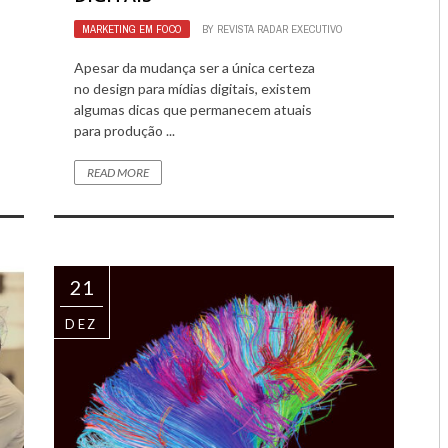
1832
0
MARKETING EM FOCO
BY
REVISTA RADAR EXECUTIVO
1932
0
Apesar da mudança ser a única certeza
no design para mídias digitais, existem
algumas dicas que permanecem atuais
para produção ...
READ MORE
21
DEZ