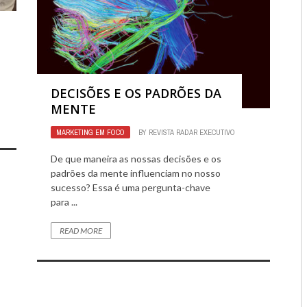
2660
0
DECISÕES E OS PADRÕES DA
MENTE
MARKETING EM FOCO
BY
REVISTA RADAR EXECUTIVO
2537
0
De que maneira as nossas decisões e os
padrões da mente influenciam no nosso
sucesso? Essa é uma pergunta-chave
para ...
READ MORE