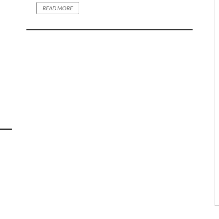
READ MORE
2445
0