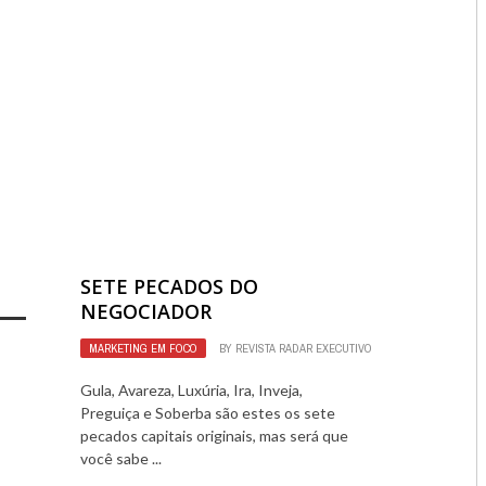
2756
0
SETE PECADOS DO
NEGOCIADOR
MARKETING EM FOCO
BY
REVISTA RADAR EXECUTIVO
2782
0
Gula, Avareza, Luxúria, Ira, Inveja,
Preguiça e Soberba são estes os sete
pecados capitais originais, mas será que
você sabe ...