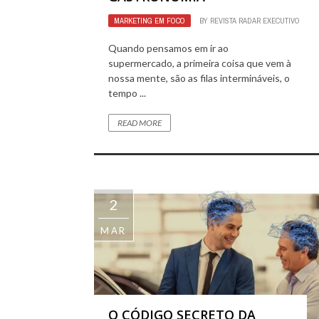
MARKETING EM FOCO
BY
REVISTA RADAR EXECUTIVO
Quando pensamos em ir ao
supermercado, a primeira coisa que vem à
nossa mente, são as filas intermináveis, o
tempo ...
READ MORE
2
MAR
O CÓDIGO SECRETO DA