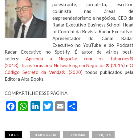
palestrante, jornalista, escritor,
colunista nas áreas de
empreendedorismo e negócios. CEO da
Radar Executivo Business School, Head
of Content da Revista Radar Executivo,
Apresentador do Canal Radar
Executivo no YouTube e do Podcast
Radar Executivo no Spotify. É autor de vários best-
sellers:
Aprenda a Negociar com os Tubarões®
(2013)
,
Transformando Networking em Negócios® (2015)
e
O
Código Secreto da Venda® (2020
) todos publicados pela
Editora Alta Books.
COMPARTILHE ESSE PÁGINA
Facebook
WhatsApp
LinkedIn
Twitter
Email
Compartilhar
TAGS
DEMOCRACIA
ECONOMIA
ELEIÇÕES