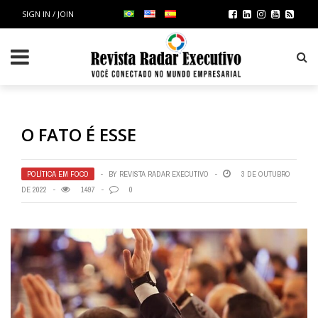
SIGN IN / JOIN
O FATO É ESSE
POLÍTICA EM FOCO
BY
REVISTA RADAR EXECUTIVO
3 DE OUTUBRO
DE 2022
1497
0