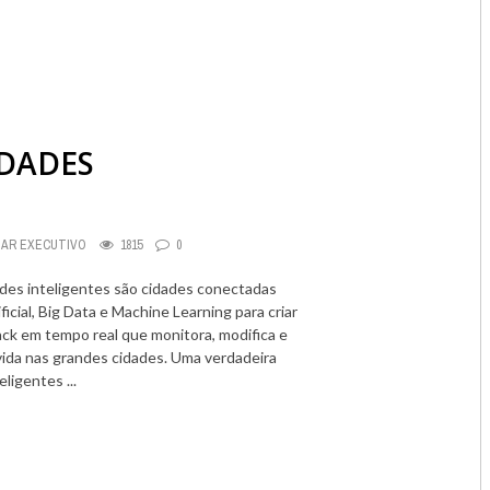
IDADES
DAR EXECUTIVO
1815
0
ades inteligentes são cidades conectadas
ficial, Big Data e Machine Learning para criar
ck em tempo real que monitora, modifica e
vida nas grandes cidades. Uma verdadeira
ligentes ...