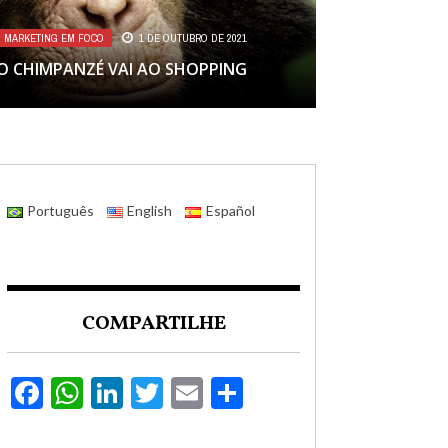
MARKETING EM FOCO
1 DE OUTUBRO DE 2021
O CHIMPANZÉ VAI AO SHOPPING
Português
English
Español
COMPARTILHE
Facebook
WhatsApp
LinkedIn
Twitter
Email
Compartilhar