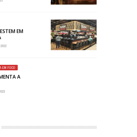
23
ESTEM EM
A
2022
CA EM FOCO
IMENTA A
022