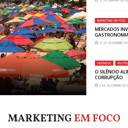
17 DE JANEIRO DE 20
MARKETING EM FOCO
MERCADOS INV
GASTRONOMI
13 DE DEZEMBRO DE 
DESTAQUE
,
POLÍTI
 2023
O SILÊNCIO AL
CORRUPÇÃO
8 DE DEZEMBRO DE 2
MARKETING
EM FOCO