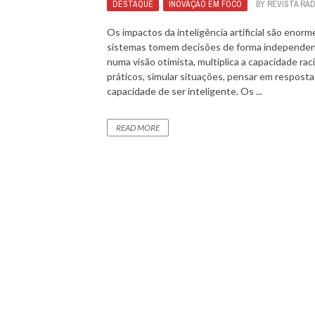
DESTAQUE
,
INOVAÇÃO EM FOCO
BY
REVISTA RA
Os impactos da inteligência artificial são enor
sistemas tomem decisões de forma independente
numa visão otimista, multiplica a capacidade ra
práticos, simular situações, pensar em respostas
capacidade de ser inteligente. Os ...
READ MORE